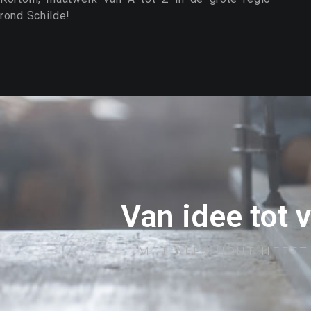
rond Schilde!
Van idee tot 
MET ALFA HOUT HEEFT