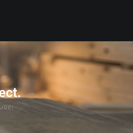
ect.
JDE!