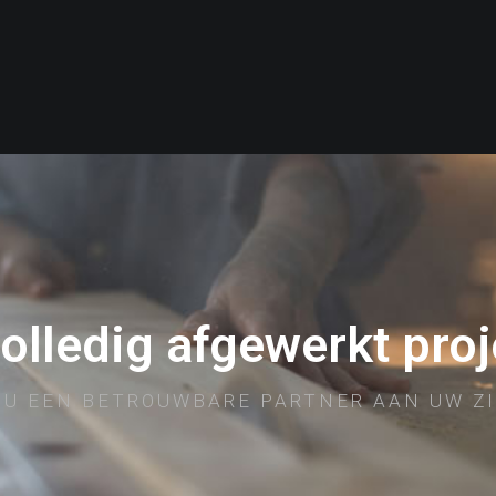
volledig afgewerkt proj
 U EEN BETROUWBARE PARTNER AAN UW ZI