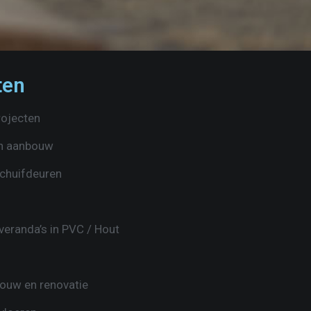
ten
rojecten
n aanbouw
chuifdeuren
eranda’s in PVC / Hout​
uw en renovatie​