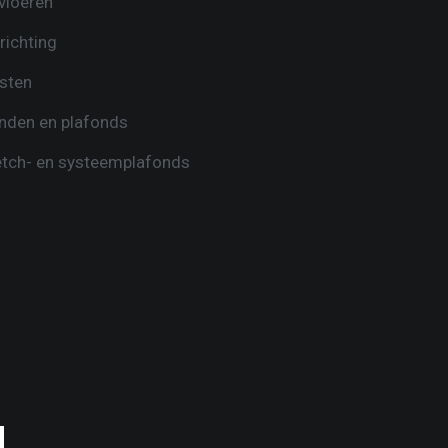
vloeren
richting
sten
nden en plafonds
etch- en systeemplafonds​