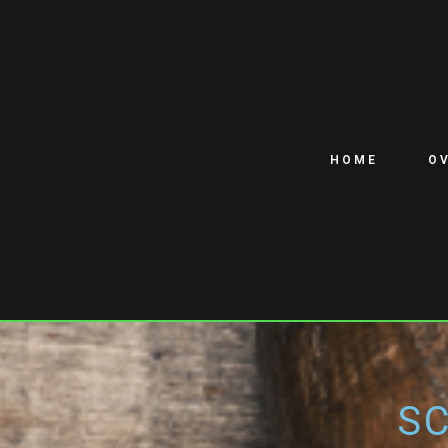
HOME
O
S