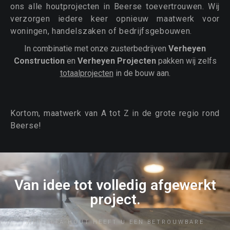
ons alle houtprojecten in Beerse toevertrouwen. Wij
verzorgen iedere keer opnieuw maatwerk voor
woningen, handelszaken of bedrijfsgebouwen.
In combinatie met onze zusterbedrijven
Verheyen
Construction
en
Verheyen Projecten
pakken wij zelfs
totaalprojecten
in de bouw aan.
Kortom, maatwerk van A tot Z in de grote regio rond
Beerse!
Van idee tot volledig afgewerkt
project.
MET ALFA HOUT HEEFT U EEN BETROUWBARE