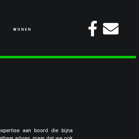
WONEN
xpertise aan boord die bijna
albaar advies, maar dat we ook